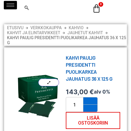
Siirry
sisältöön
ETUSIVU
VERKKOKAUPPA
KAHVIO
KAHVIT JA ELINTARVIKKEET
JAUHETUT KAHVIT
KAHVI PAULIG PRESIDENTTI PUOLIKARKEA JAUHATUS 36 X 125
G
KAHVI PAULIG
PRESIDENTTI
PUOLIKARKEA
JAUHATUS 36 X 125 G
143,00
€
alv 0%
Kahvi
Paulig
Presidentti
puolikarkea
LISÄÄ
OSTOSKORIIN
jauhatus
36