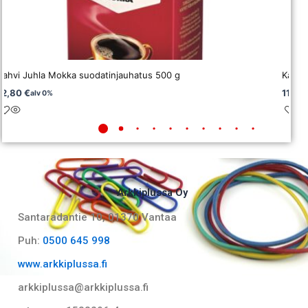
Kahvi Juhla Mokka suodatinjauhatus 500 g
Kahvi 
12,80
€
111,0
alv 0%
Arkkiplussa Oy
Santaradantie 10, 01370 Vantaa​
Puh:
0500 645 998
www.arkkiplussa.fi
arkkiplussa@arkkiplussa.fi