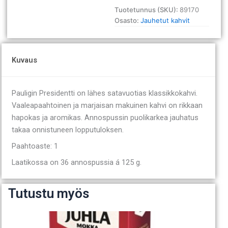
x
Tuotetunnus (SKU):
89170
125
Osasto:
Jauhetut kahvit
g
määrä
Kuvaus
Pauligin Presidentti on lähes satavuotias klassikkokahvi.
Vaaleapaahtoinen ja marjaisan makuinen kahvi on rikkaan
hapokas ja aromikas. Annospussin puolikarkea jauhatus
takaa onnistuneen lopputuloksen.
Paahtoaste: 1
Laatikossa on 36 annospussia á 125 g.
Tutustu myös