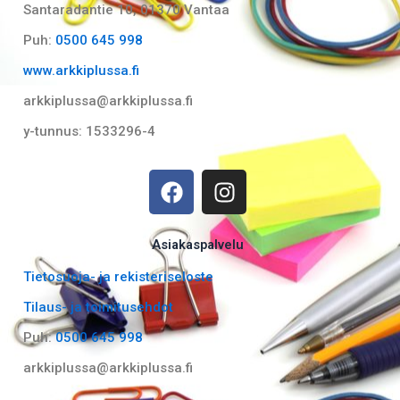
Santaradantie 10, 01370 Vantaa​
Puh:
0500 645 998
www.arkkiplussa.fi
arkkiplussa@arkkiplussa.fi
y-tunnus: 1533296-4
F
I
a
n
c
s
e
t
Asiakaspalvelu
b
a
Tietosuoja- ja rekisteriseloste
o
g
Tilaus- ja toimitusehdot
o
r
k
a
Puh:
0500 645 998
m
arkkiplussa@arkkiplussa.fi