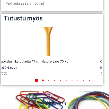
Pakkauksessa on 50 kpl.
Tutustu myös
Ruokalusikka pukuitu 17 cm Nature Line 70 kpl
Kahvi
8,90
€
10,10
alv 0%
Arkkiplussa Oy