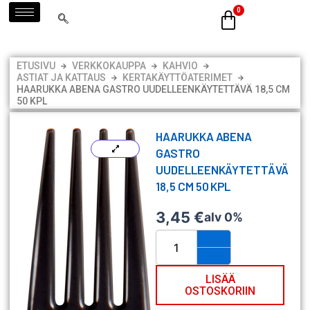
Siirry
sisältöön
ETUSIVU
VERKKOKAUPPA
KAHVIO
ASTIAT JA KATTAUS
KERTAKÄYTTÖATERIMET
HAARUKKA ABENA GASTRO UUDELLEENKÄYTETTÄVÄ 18,5 CM
50 KPL
HAARUKKA ABENA
GASTRO
UUDELLEENKÄYTETTÄVÄ
18,5 CM 50 KPL
3,45
€
alv 0%
Haarukka
Abena
Gastro
uudelleenkäytettävä
LISÄÄ
OSTOSKORIIN
18,5
cm