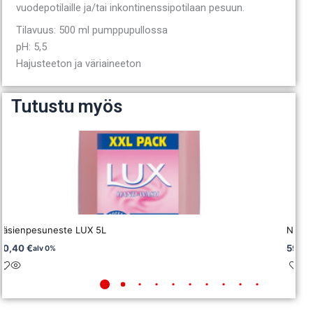
vuodepotilaille ja/tai inkontinenssipotilaan pesuun.
Tilavuus: 500 ml pumppupullossa
pH: 5,5
Hajusteeton ja väriaineeton
Tutustu myös
Käsienpesuneste LUX 5L
Neste
20,40
€
59,6
alv 0%