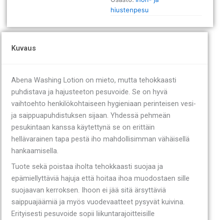
hiustenpesu
Kuvaus
Abena Washing Lotion on mieto, mutta tehokkaasti
puhdistava ja hajusteeton pesuvoide. Se on hyvä
vaihtoehto henkilökohtaiseen hygieniaan perinteisen vesi-
ja saippuapuhdistuksen sijaan. Yhdessä pehmeän
pesukintaan kanssa käytettynä se on erittäin
hellävarainen tapa pestä iho mahdollisimman vähäisellä
hankaamisella.
Tuote sekä poistaa iholta tehokkaasti suojaa ja
epämiellyttäviä hajuja että hoitaa ihoa muodostaen sille
suojaavan kerroksen. Ihoon ei jää sitä ärsyttäviä
saippuajäämiä ja myös vuodevaatteet pysyvät kuivina.
Erityisesti pesuvoide sopii liikuntarajoitteisille