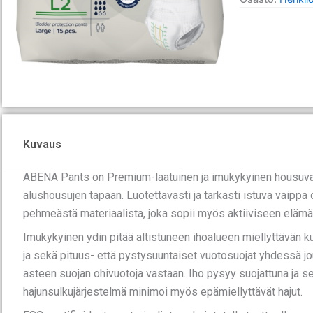
Kuvaus
ABENA Pants on Premium-laatuinen ja imukykyinen housuvaip
alushousujen tapaan. Luotettavasti ja tarkasti istuva vaippa o
pehmeästä materiaalista, joka sopii myös aktiiviseen elämän
Imukykyinen ydin pitää altistuneen ihoalueen miellyttävän 
ja sekä pituus- että pystysuuntaiset vuotosuojat yhdessä j
asteen suojan ohivuotoja vastaan. Iho pysyy suojattuna ja s
hajunsulkujärjestelmä minimoi myös epämiellyttävät hajut.