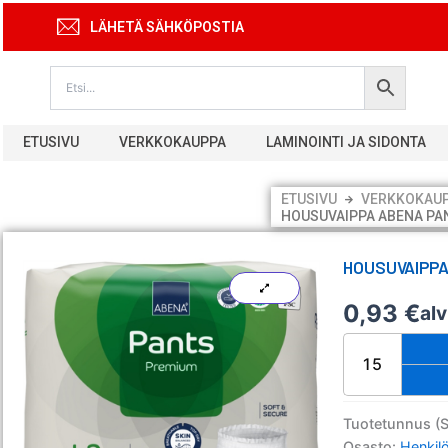
Siirry
LÄHETÄ SÄHKÖPOSTIA
sisältöön
ETUSIVU
VERKKOKAUPPA
LAMINOINTI JA SIDONTA
ETUSIVU
VERKKOKAU
HOUSUVAIPPA ABENA PA
HOUSUVAIPPA
0,93
€
al
Housuvaippa
Abena
Pants
Premium
L2
Tuotetunnus (
määrä
Osasto:
Henkil