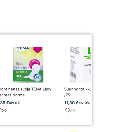
kontinenssisuoja TENA Lady
Suunhoitotikku sitruuna kostutettu
screet Normal
/75
,35
€
11,30
€
alv 0%
alv 0%