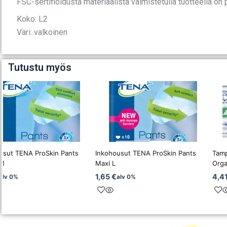
FSC-sertifioidusta materiaalista valmistetulla tuotteella o
Koko: L2
Väri: valkoinen
Tutustu myös
usut TENA ProSkin Pants
Inkohousut TENA ProSkin Pants
Tamp
 M
Maxi L
Orga
1,65
€
4,4
alv 0%
alv 0%