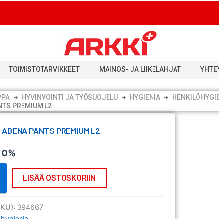
TOIMISTOTARVIKKEET
MAINOS- JA LIIKELAHJAT
YHTE
PPA
HYVINVOINTI JA TYÖSUOJELU
HYGIENIA
HENKILÖHYGI
NTS PREMIUM L2
 ABENA PANTS PREMIUM L2
v 0%
LISÄÄ OSTOSKORIIN
SKU):
394667
öhygienia