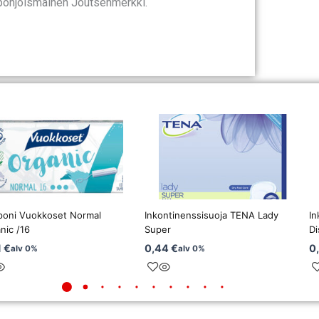
n pohjoismainen Joutsenmerkki.
oni Vuokkoset Normal
Inkontinenssisuoja TENA Lady
In
nic /16
Super
Di
1
€
0,44
€
0
alv 0%
alv 0%