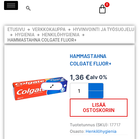
Siirry
sisältöön
ETUSIVU
VERKKOKAUPPA
HYVINVOINTI JA TYÖSUOJELU
HYGIENIA
HENKILÖHYGIENIA
HAMMASTAHNA COLGATE FLUOR+
HAMMASTAHNA
COLGATE FLUOR+
1,36
€
alv 0%
Hammastahna
Colgate
Fluor+
määrä
LISÄÄ
OSTOSKORIIN
Tuotetunnus (SKU):
17717
Osasto:
Henkilöhygienia