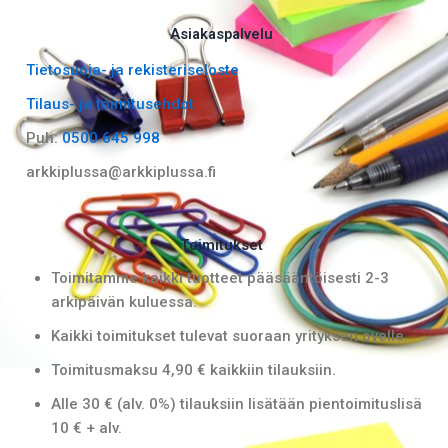
c
s
e
t
Asiakaspalvelu
b
a
Tietosuoja- ja rekisteriseloste
o
g
Tilaus- ja toimitusehdot
o
r
k
a
Puh:
0500 645 998
m
arkkiplussa@arkkiplussa.fi
Toimitukset
Toimitamme kaikki tuotteet pääsääntöisesti 2-3
arkipäivän kuluessa.
Kaikki toimitukset tulevat suoraan yrityksen ovelle.
Toimitusmaksu 4,90 € kaikkiin tilauksiin.
Alle 30 € (alv. 0%) tilauksiin lisätään pientoimituslisä
10 € + alv.