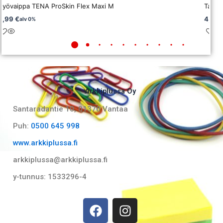
Vyövaippa TENA ProSkin Flex Maxi M
Tampo
0,99
€
4,41
alv 0%
Arkkiplussa Oy
Santaradantie 10, 01370 Vantaa​
Puh:
0500 645 998
www.arkkiplussa.fi
arkkiplussa@arkkiplussa.fi
y-tunnus: 1533296-4
F
I
a
n