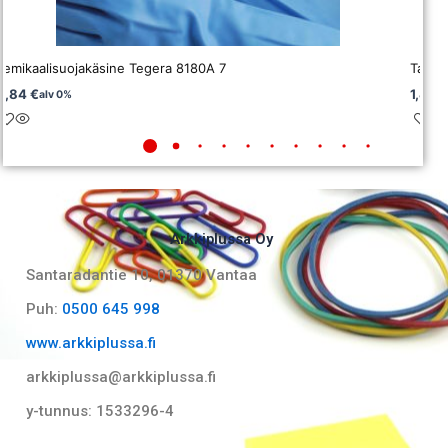
Kemikaalisuojakäsine Tegera 8180A 7
Talous
3,84
€
1,41
€
alv 0%
Arkkiplussa Oy
Santaradantie 10, 01370 Vantaa​
Puh:
0500 645 998
www.arkkiplussa.fi
arkkiplussa@arkkiplussa.fi
y-tunnus: 1533296-4