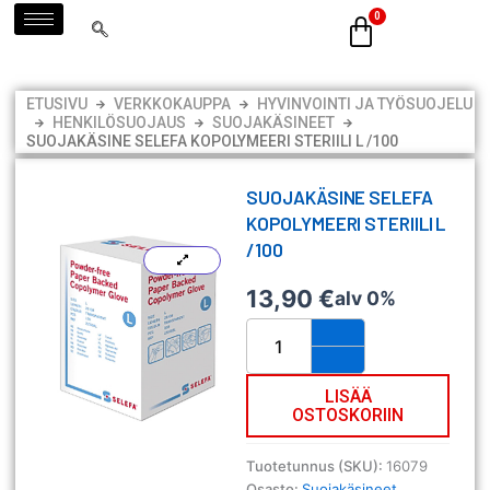
Siirry
sisältöön
ETUSIVU
VERKKOKAUPPA
HYVINVOINTI JA TYÖSUOJELU
HENKILÖSUOJAUS
SUOJAKÄSINEET
SUOJAKÄSINE SELEFA KOPOLYMEERI STERIILI L /100
SUOJAKÄSINE SELEFA
KOPOLYMEERI STERIILI L
/100
13,90
€
alv 0%
Suojakäsine
Selefa
kopolymeeri
steriili
LISÄÄ
OSTOSKORIIN
L
/100
määrä
Tuotetunnus (SKU):
16079
Osasto:
Suojakäsineet