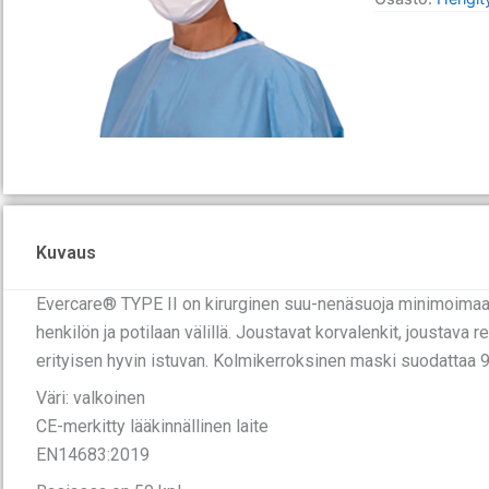
/50
määrä
Kuvaus
Evercare® TYPE II on kirurginen suu-nenäsuoja minimoimaan
henkilön ja potilaan välillä. Joustavat korvalenkit, joustava
erityisen hyvin istuvan. Kolmikerroksinen maski suodattaa 
Väri: valkoinen
CE-merkitty lääkinnällinen laite
EN14683:2019