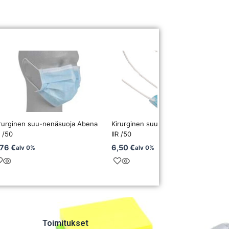
irurginen suu-nenäsuoja Abena
Kirurginen suu-nenäsuojus Lifa Air
R /50
IIR /50
,76
€
6,50
€
alv 0%
alv 0%
Toimitukset