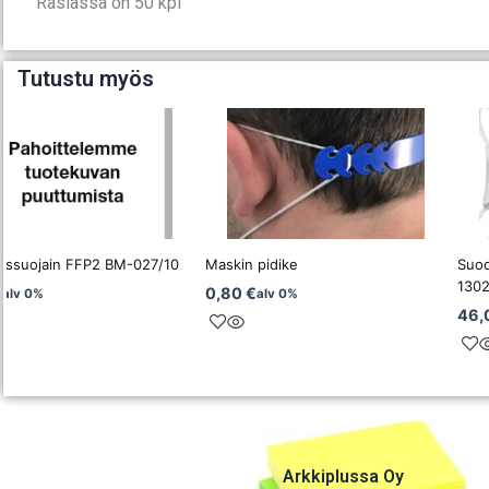
Rasiassa on 50 kpl
Tutustu myös
yssuojain FFP2 BM-027/10
Maskin pidike
Suod
1302
€
0,80
€
alv 0%
alv 0%
46,
Arkkiplussa Oy