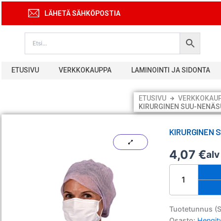
Siirry
LÄHETÄ SÄHKÖPOSTIA
sisältöön
ETUSIVU
VERKKOKAUPPA
LAMINOINTI JA SIDONTA
ETUSIVU
VERKKOKAU
KIRURGINEN SUU-NENÄSU
KIRURGINEN 
4,07
€
al
Kirurginen
suu-
nenäsuoja
evercare
Type
Tuotetunnus (
II
Osasto:
Hengit