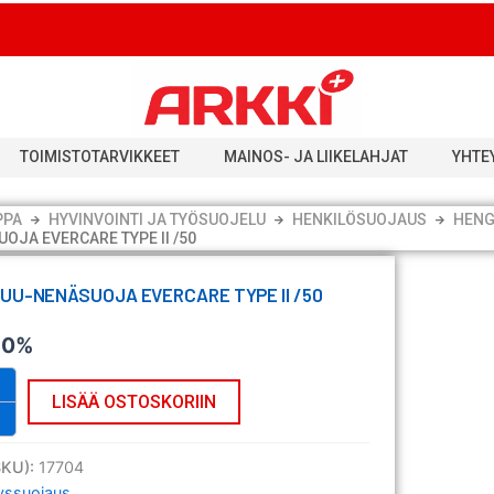
TOIMISTOTARVIKKEET
MAINOS- JA LIIKELAHJAT
YHTE
PPA
HYVINVOINTI JA TYÖSUOJELU
HENKILÖSUOJAUS
HENG
OJA EVERCARE TYPE II /50
SUU-NENÄSUOJA EVERCARE TYPE II /50
v 0%
LISÄÄ OSTOSKORIIN
SKU):
17704
yssuojaus