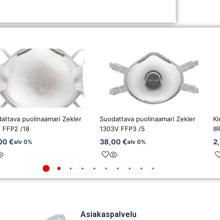
attava puolinaamari Zekler
Suodattava puolinaamari Zekler
K
 FFP2 /18
1303V FFP3 /5
II
00
€
38,00
€
2
alv 0%
alv 0%
Asiakaspalvelu